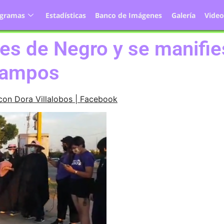
ogramas
Estadísticas
Banco de Imágenes
Galería
Video
es de Negro y se manifie
Campos
con Dora Villalobos | Facebook