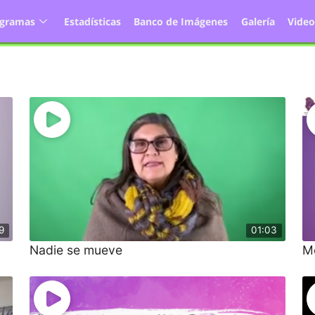
ogramas
Estadísticas
Banco de Imágenes
Galería
Video
9
01:03
Nadie se mueve
M