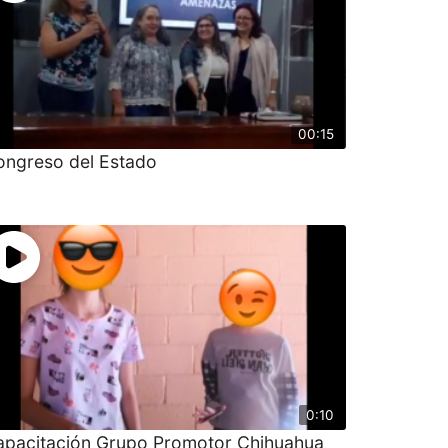
00:15
ongreso del Estado
0:10
apacitación Grupo Promotor Chihuahua